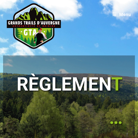
Menu
RÈGLEMEN
T
…