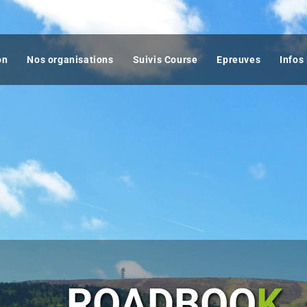
on
Nos organisations
Suivis Course
Epreuves
Infos
ROADBOO
K